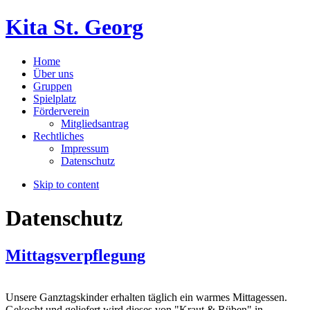
Kita St. Georg
Home
Über uns
Gruppen
Spielplatz
Förderverein
Mitgliedsantrag
Rechtliches
Impressum
Datenschutz
Skip to content
Datenschutz
Mittagsverpflegung
Unsere Ganztagskinder erhalten täglich ein warmes Mittagessen.
Gekocht und geliefert wird dieses von "Kraut & Rüben" in