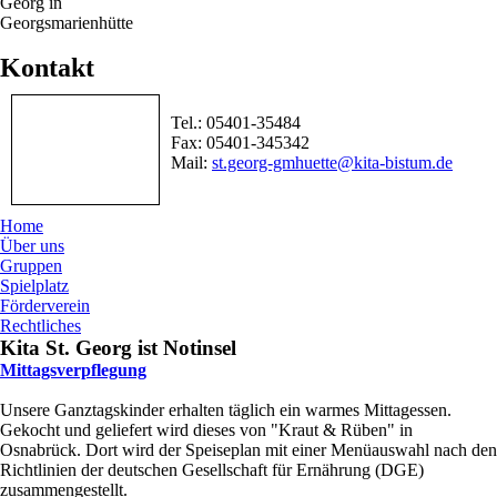
Georg in
Georgsmarienhütte
Kontakt
Tel.: 05401-35484
Fax: 05401-345342
Mail:
st.georg-gmhuette@kita-bistum.de
Home
Über uns
Gruppen
Spielplatz
Förderverein
Rechtliches
Kita St. Georg ist Notinsel
Mittagsverpflegung
Unsere Ganztagskinder erhalten täglich ein warmes Mittagessen.
Gekocht und geliefert wird dieses von "Kraut & Rüben" in
Osnabrück. Dort wird der Speiseplan mit einer Menüauswahl nach den
Richtlinien der deutschen Gesellschaft für Ernährung (DGE)
zusammengestellt.